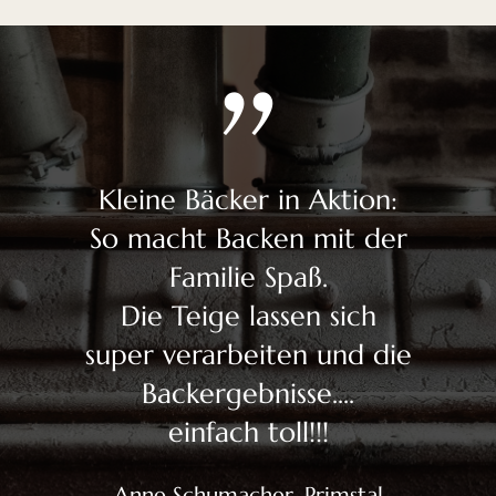
Brotbackkurse
Nudeln
Getreidekörner und Cerealien
Kleine Bäcker in Aktion:
So macht Backen mit der
Backzubehör
Familie Spaß.
Die Teige lassen sich
super verarbeiten und die
Backergebnisse....
einfach toll!!!
Anne Schumacher, Primstal