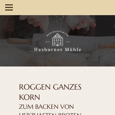
Startseite
Shop
Hasborner Mühle
Mehr. Wert.
Über uns
ROGGEN GANZES
Sortiment
Team
KORN
Service
Aktuelles
Übersicht
ZUM BACKEN VON